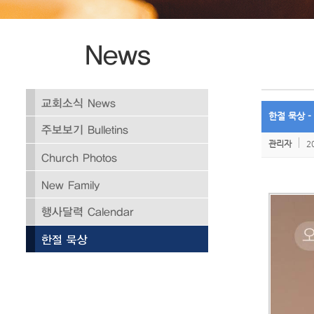
한절 묵상 -
관리자
2