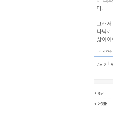
에 죄
다.
그래서 
나님께
삶이어
SNS내보내
댓글
0
윗글
아랫글