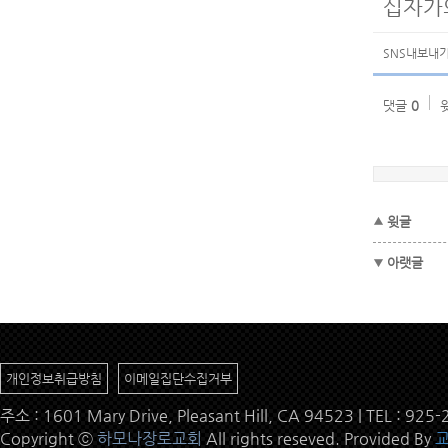
십자가
SNS내보내
댓글
0
윗글
아랫글
개인정보취급방침
이메일집단수집거부
주소 : 1601 Mary Drive, Pleasant Hill, CA 94523 | TEL : 9
Copyright ⓒ
하모나장로교회
All rights reseved. Provided By