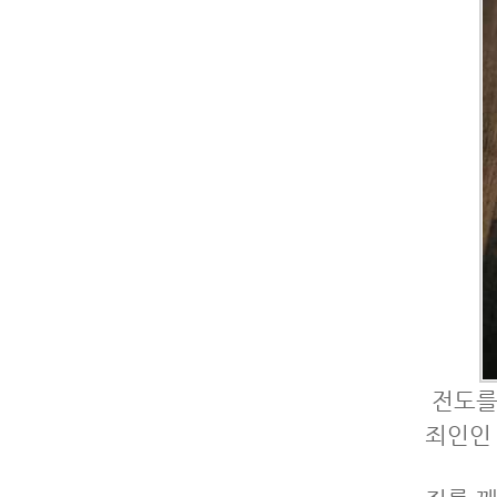
전도를
죄인인 