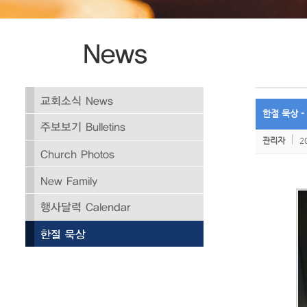
한절 묵상 -
관리자
2