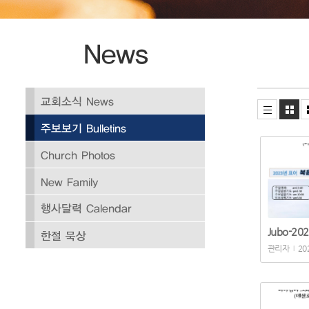
Jubo-202
관리자
20
|