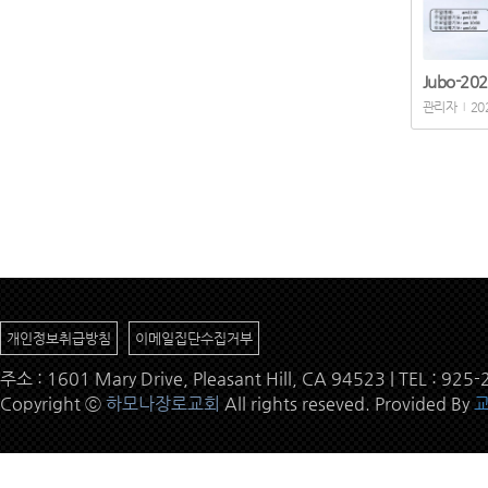
Jubo-202
관리자
20
|
개인정보취급방침
이메일집단수집거부
주소 : 1601 Mary Drive, Pleasant Hill, CA 94523 | TEL : 9
Copyright ⓒ
하모나장로교회
All rights reseved. Provided By