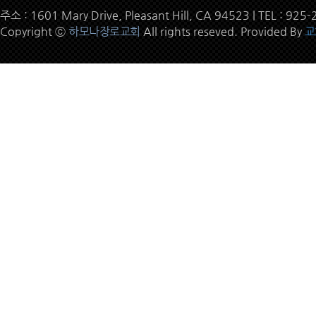
주소 : 1601 Mary Drive, Pleasant Hill, CA 94523 | TEL : 9
Copyright ⓒ
하모나장로교회
All rights reseved. Provided By
교